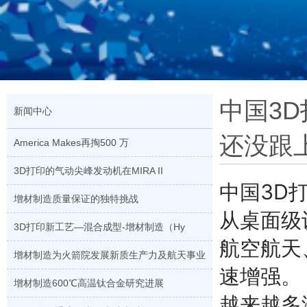
中国3
新闻中心
还没跟
America Makes再掏500 万
3D打印的气动尖峰发动机在MIRA II
中国3D
增材制造质量保证的独特挑战
从桌面级
3D打印新工艺—混合成型-增材制造（Hy
航空航天
增材制造为火箭院发展新质生产力及航天事业
速增强。
增材制造600℃高温钛合金研究进展
越来越多