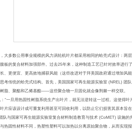
大多数公用事业规模的风力涡轮机叶片都采用相同的蛤壳式设计：两层
腹板的复合材料加强部件。过去25年来，这种制造工艺已针对效率进行
长、更便宜、更高效地捕获风能（这些改进对于拜美国政府通过增加风能
思考传统的蛤壳式结构。首先，美国国家可再生能源实验室 (NREL) 
树脂、聚酯和乙烯基酯——这些聚合物一旦固化就会像荆棘一样交联。
：“一旦用热固性树脂系统生产出叶片，就无法逆转这一过程。这使得叶
叶片应该设计成可重复利用甚至可回收利用，以防止它们损害其原本旨在
与国家可再生能源实验室复合材料制造教育与技术 (CoMET) 设施
与热固性材料不同，热塑性塑料可以加热以分离原始聚合物，从而实现报