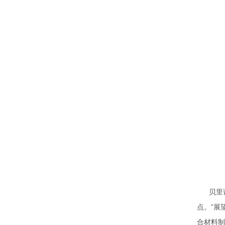
贝里说
点。”展望未
合材料制